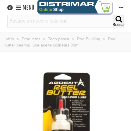
MENÚ
Buscar
Inicio
>
Productos
>
Todo pesca
>
Rod Building
>
Reel
butter bearing lube aceite cojinetes 30ml