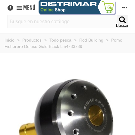
MENÚ
Buscar
Inicio
>
Productos
>
Todo pesca
>
Rod Building
>
Pomo
Fisherpro Deluxe Gold Black L 54x33x39