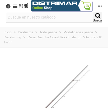
MENÚ
Buscar
Inicio
>
Productos
>
Todo pesca
>
Modalidades pesca
>
Rockfishing
>
Caña Dashiko Coast Rock Fishing FMA7002 210
1-7gr