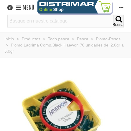
MENÚ
Buscar
Inicio
>
Productos
>
Todo pesca
>
Pesca
>
Plomo-Pesos
>
Plomo Lagrima Comp.Black Haewon 70 unidades del 2.0gr a
5.0gr