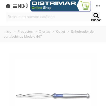
MENÚ
Buscar
Inicio
>
Productos
>
Ofertas
>
Outlet
>
Enhebrador de
portabobinas Modelo 447