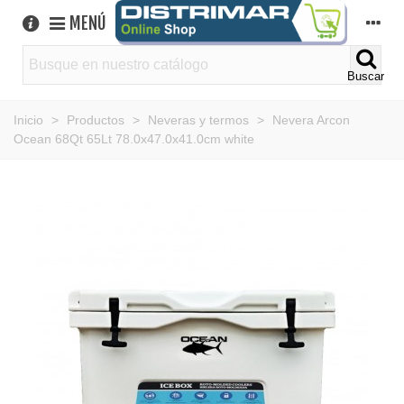
MENÚ
Buscar
Inicio
>
Productos
>
Neveras y termos
>
Nevera Arcon
Ocean 68Qt 65Lt 78.0x47.0x41.0cm white