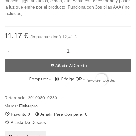
moscas, jigs, anzuelos, cebos, etc. Basta con encenderla y pasar
la luz que emite por el producto. Funciona con 3os pilas AAA ( no
incluidas).
11,17 €
(impuestos inc.)
12,41 €
-
+
Añadir Al Carrito
Compartir
Código QR
favorite_border
Referencia:
201008010230
Marca:
Fisherpro
Favorito
0
Añadir Para Comparar
0
A Lista De Deseos