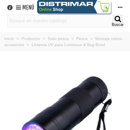
MENÚ
Buscar
Inicio
>
Productos
>
Todo pesca
>
Pesca
>
Montaje cebos
accesorios
>
Linterna UV para Luminous & Bug Bond