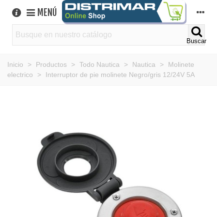
MENÚ
Buscar
Inicio
>
Productos
>
Todo Nautica
>
Nautica
>
Molinete
electrico
>
Interruptor de pie molinete Negro/gris 12/24V 5A