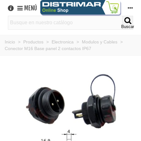
MENÚ
Buscar
Inicio
>
Productos
>
Electronica
>
Modulos y Cables
>
Conector M16 Base panel 2 contactos IP67