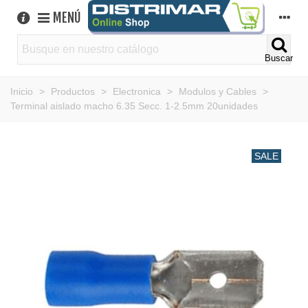
MENÚ
Buscar
Inicio
>
Productos
>
Electronica
>
Modulos y Cables
>
Terminal aislado macho 6.35 Secc. 1-2.5mm 20unidades
SALE