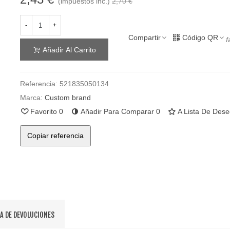
(impuestos inc.)
2,70 €
-
+
Compartir
Código QR
f
Añadir Al Carrito
Referencia:
521835050134
Marca:
Custom brand
Favorito
0
Añadir Para Comparar
0
A Lista De Des
Copiar referencia
CA DE DEVOLUCIONES