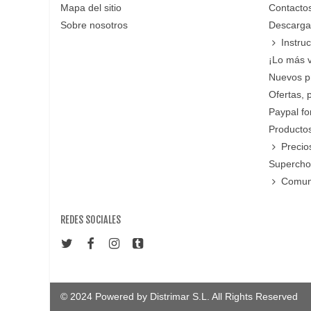
Mapa del sitio
Contacto
Sobre nosotros
Descarga
Instru
¡Lo más 
Nuevos p
Ofertas, 
Paypal f
Productos
Precio
Supercho
Comun
REDES SOCIALES
© 2024 Powered by Distrimar S.L. All Rights Reserved