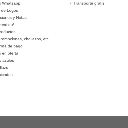
s Whatsapp
Transporte gratis
 de Logos
cciones y Notas
vendido!
roductos
promociones, chollazos, etc.
orma de pago
 en oferta
s azules
llazo
icados