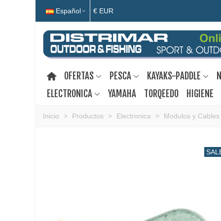
Español
€ EUR
OFERTAS
PESCA
KAYAKS-PADDLE
N
ELECTRONICA
YAMAHA
TORQEEDO
HIGIENE
Inicio
>
Productos
>
Electronica
>
Modulos y Cables
SAL