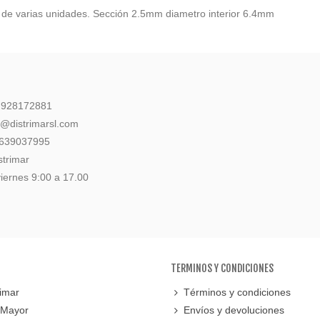
k de varias unidades. Sección 2.5mm diametro interior 6.4mm
: 928172881
l@distrimarsl.com
 639037995
strimar
iernes 9:00 a 17.00
TERMINOS Y CONDICIONES
imar
Términos y condiciones
 Mayor
Envíos y devoluciones