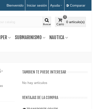
Bienvenido
Iniciar sesión
Ayuda
Comparar
0
0
artículo(s)
Carro
Buscar
MPER
SUBMARINISMO
NAUTICA
1-
TAMBIEN TE PUEDE INTERESAR
No hay artículos
as
VENTAJAS DE LA COMPRA