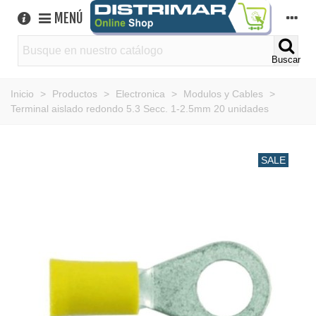
MENÚ
Buscar
Inicio
>
Productos
>
Electronica
>
Modulos y Cables
>
Terminal aislado redondo 5.3 Secc. 1-2.5mm 20 unidades
SALE