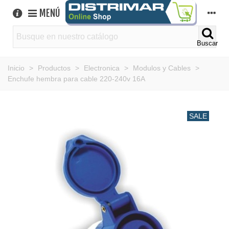
MENÚ
Buscar
Inicio
>
Productos
>
Electronica
>
Modulos y Cables
>
Enchufe hembra para cable 220-240v 16A
SALE