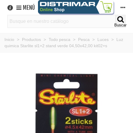
MENÚ
Buscar
Inicio
>
Productos
>
Todo pesca
>
Pesca
>
Luces
>
Luz
quimica Starlite sl1+2 stand verde 04,50x42,00 kit02+s