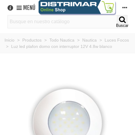
MENÚ
Buscar
Inicio
>
Productos
>
Todo Nautica
>
Nautica
>
Luces Focos
>
Luz led plafon domo con interruptor 12V 4.8w blanco