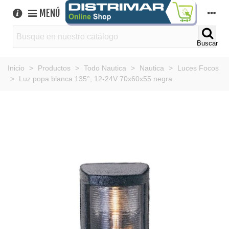
MENÚ
Buscar
Inicio
>
Productos
>
Todo Nautica
>
Nautica
>
Luces Focos
>
Luz popa blanca 135°, 12-24V 70x60x55 negra