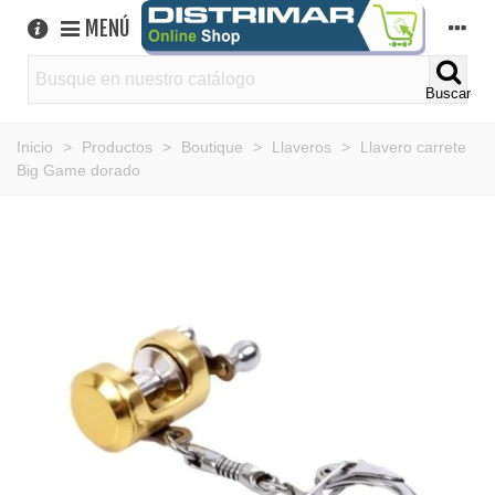
MENÚ
Buscar
Inicio
>
Productos
>
Boutique
>
Llaveros
>
Llavero carrete
Big Game dorado