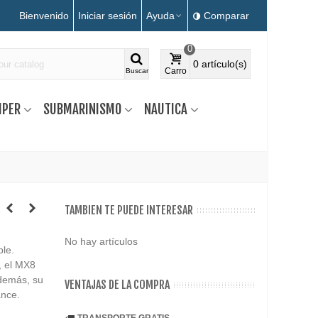
Bienvenido
Iniciar sesión
Ayuda
Comparar
0
0
artículo(s)
Carro
Buscar
MPER
SUBMARINISMO
NAUTICA
TAMBIEN TE PUEDE INTERESAR
No hay artículos
le.
, el MX8
Además, su
VENTAJAS DE LA COMPRA
ance.