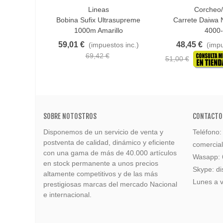
Lineas
Corcheo
Favorito
Añadir Al Carrito
Bobina Sufix Ultrasupreme
Carrete Daiwa 
1000m Amarillo
4000
59,01 €
48,45 €
(impuestos inc.)
(impu
69,42 €
51,00 €
SOBRE NOTOSTROS
CONTACTO
Disponemos de un servicio de venta y
Teléfono
postventa de calidad, dinámico y eficiente
comercia
con una gama de más de 40.000 artículos
Wasapp:
en stock permanente a unos precios
Skype: di
altamente competitivos y de las más
Lunes a v
prestigiosas marcas del mercado Nacional
e internacional.