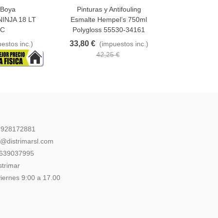
/Boya
Pinturas y Antifouling
Añadir Al Carrito
NINJA 18 LT
Esmalte Hempel’s 750ml
-C
Polygloss 55530-34161
33,80 €
estos inc.)
(impuestos inc.)
42,25 €
: 928172881
l@distrimarsl.com
 639037995
strimar
iernes 9:00 a 17.00