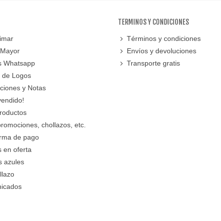
TERMINOS Y CONDICIONES
imar
Términos y condiciones
 Mayor
Envíos y devoluciones
s Whatsapp
Transporte gratis
 de Logos
cciones y Notas
vendido!
roductos
promociones, chollazos, etc.
orma de pago
 en oferta
s azules
llazo
icados