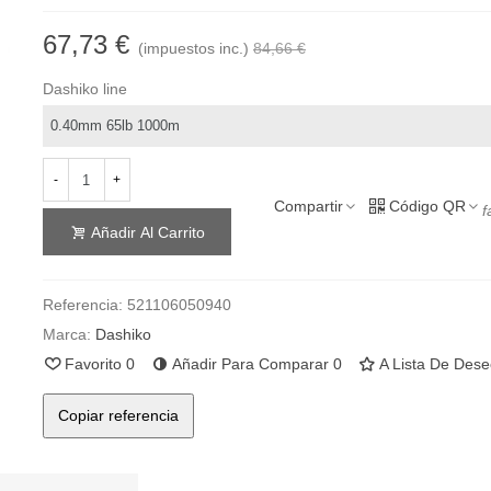
67,73 €
(impuestos inc.)
84,66 €
Dashiko line
-
+
Compartir
Código QR
f
Añadir Al Carrito
Referencia:
521106050940
Marca:
Dashiko
Favorito
0
Añadir Para Comparar
0
A Lista De Des
Copiar referencia