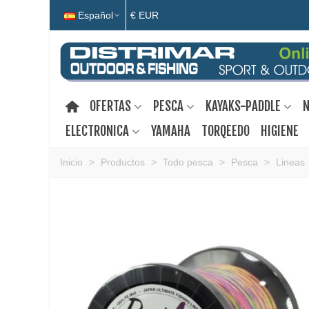
Español
€ EUR
OFERTAS
PESCA
KAYAKS-PADDLE
N
ELECTRONICA
YAMAHA
TORQEEDO
HIGIENE
Inicio
>
Productos
>
Todo pesca
>
Pesca
>
Lineas