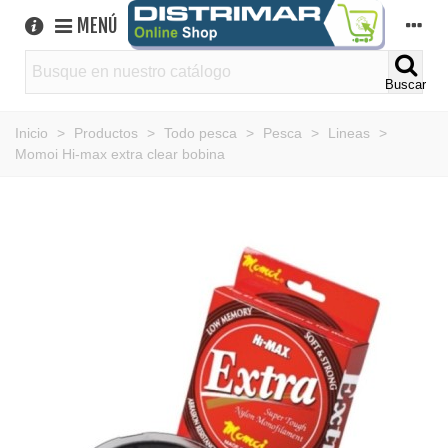
MENÚ
Buscar
Inicio
>
Productos
>
Todo pesca
>
Pesca
>
Lineas
>
Momoi Hi-max extra clear bobina