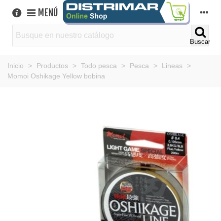
MENÚ
Buscar
Inicio
>
Productos
>
Todo pesca
>
Pesca
>
Lineas
>
Momoi Oshikage Yellow bobina