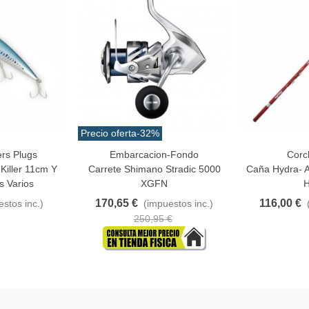
Precio oferta
-32%
rs Plugs
Embarcacion-Fondo
Corc
Añadir Al Carrito
Añadir Al Carr
Killer 11cm Y
Carrete Shimano Stradic 5000
Caña Hydra- 
s Varios
XGFN
H
170,65 €
116,00 €
stos inc.)
(impuestos inc.)
250,95 €