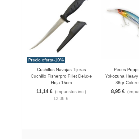
Precio oferta
-10%
Cuchillos Navajas Tijeras
Peces Poppe
Añadir Al Carrito
Favorito
Cuchillo Fisherpro Fillet Deluxe
Yokozuna Heavy 
Hoja 15cm
36gr Colore
11,14 €
8,95 €
(impuestos inc.)
(impue
12,38 €