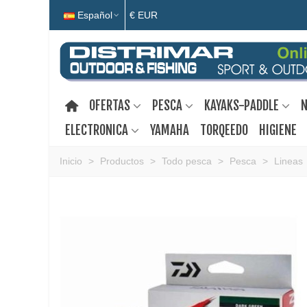
Español
€ EUR
OFERTAS
PESCA
KAYAKS-PADDLE
N
ELECTRONICA
YAMAHA
TORQEEDO
HIGIENE
Inicio
>
Productos
>
Todo pesca
>
Pesca
>
Lineas