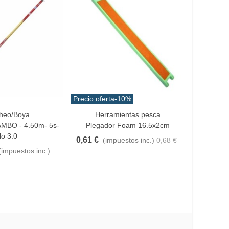
Precio oferta
-10%
Precio ofe
heo/Boya
Herramientas pesca
Emb
ito
Añadir Al Carrito
Añadir Al
AMBO - 4.50m- 5s-
Plegador Foam 16.5x2cm
Carrete 
o 3.0
0,61 €
(impuestos inc.)
0,68 €
152,10
(impuestos inc.)