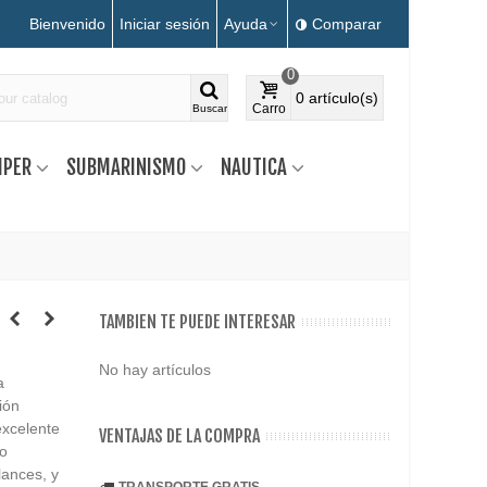
Bienvenido
Iniciar sesión
Ayuda
Comparar
0
0
artículo(s)
Carro
Buscar
MPER
SUBMARINISMO
NAUTICA
TAMBIEN TE PUEDE INTERESAR
No hay artículos
a
ión
excelente
VENTAJAS DE LA COMPRA
do
lances, y