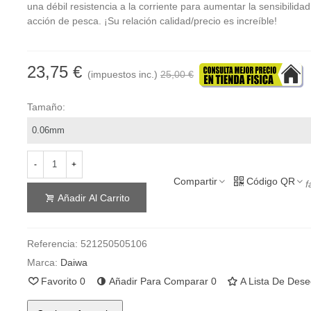
una débil resistencia a la corriente para aumentar la sensibilida
acción de pesca. ¡Su relación calidad/precio es increíble!
23,75 €
(impuestos inc.)
25,00 €
Tamaño:
-
+
Compartir
Código QR
f
Añadir Al Carrito
Referencia:
521250505106
Marca:
Daiwa
Favorito
0
Añadir Para Comparar
0
A Lista De Des