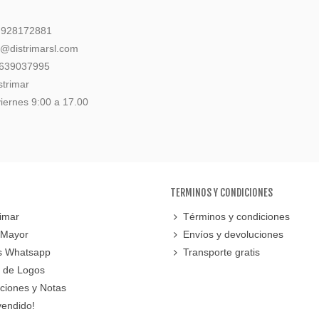
: 928172881
l@distrimarsl.com
 639037995
strimar
iernes 9:00 a 17.00
TERMINOS Y CONDICIONES
imar
Términos y condiciones
 Mayor
Envíos y devoluciones
s Whatsapp
Transporte gratis
 de Logos
cciones y Notas
vendido!