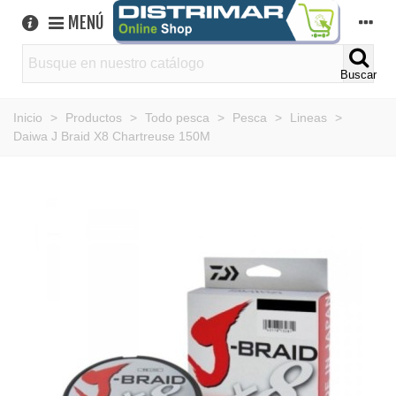
MENÚ
Buscar
Inicio
>
Productos
>
Todo pesca
>
Pesca
>
Lineas
>
Daiwa J Braid X8 Chartreuse 150M