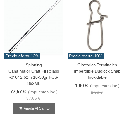
Precio oferta
-12%
Precio oferta
-10%
Spinning
Giratorios Terminales
Caña Major Craft Firstclass
Imperdible Duolock Snap
-8' 6" 2,62m 10-30gr FCS-
Inoxidable
862ML
1,80 €
(impuestos inc.)
77,57 €
(impuestos inc.)
2,00 €
87,65 €
Añadir Al Carrito