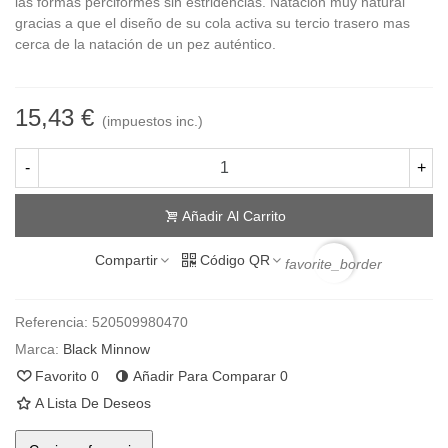
las formas perciformes sin estridencias. Natación muy natural
gracias a que el diseño de su cola activa su tercio trasero mas
cerca de la natación de un pez auténtico.
15,43 €
(impuestos inc.)
-
+
Añadir Al Carrito
Compartir
Código QR
favorite_border
Referencia:
520509980470
Marca:
Black Minnow
Favorito
0
Añadir Para Comparar
0
A Lista De Deseos