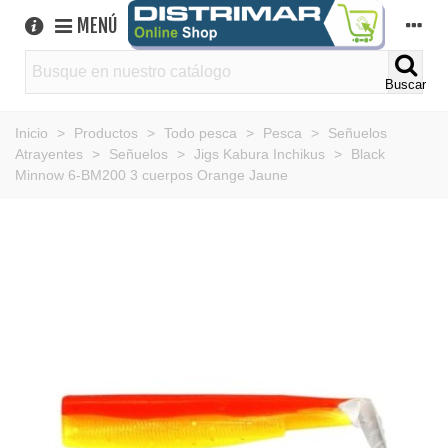
MENÚ
Buscar
Inicio
>
Productos
>
Todo pesca
>
Pesca
>
Señuelos
Atrayentes
>
Señuelos
>
Jigs Kabura Inchikus
>
Black
Minnow 6-BM200 3 cuerpos Orange Jaune