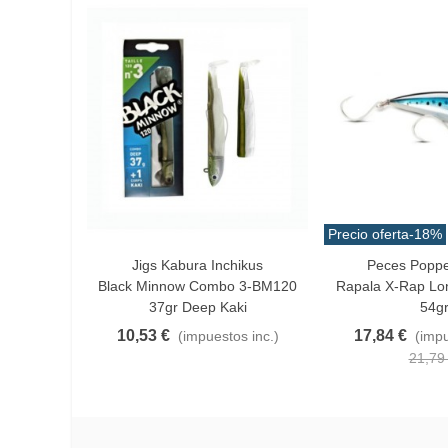
Precio oferta
-18%
Jigs Kabura Inchikus
Peces Poppe
Añadir Al Carrito
Favorito
Black Minnow Combo 3-BM120
Rapala X-Rap Lo
37gr Deep Kaki
54g
10,53 €
17,84 €
(impuestos inc.)
(impu
21,79