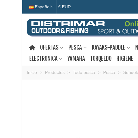
Español
€ EUR
OFERTAS
PESCA
KAYAKS-PADDLE
N
ELECTRONICA
YAMAHA
TORQEEDO
HIGIENE
Inicio
>
Productos
>
Todo pesca
>
Pesca
>
Señuelo