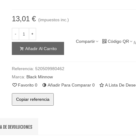
13,01 €
(impuestos inc.)
-
+
Compartir
Código QR
f
Añadir Al Carrito
Referencia:
520509980462
Marca:
Black Minnow
Favorito
0
Añadir Para Comparar
0
A Lista De Des
Copiar referencia
CA DE DEVOLUCIONES