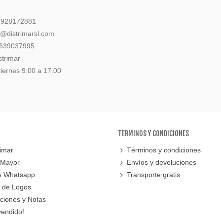
: 928172881
l@distrimarsl.com
 639037995
strimar
iernes 9:00 a 17.00
TERMINOS Y CONDICIONES
imar
Términos y condiciones
 Mayor
Envíos y devoluciones
s Whatsapp
Transporte gratis
 de Logos
cciones y Notas
vendido!