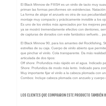
El Black Minnow de FIIISH es un vinilo de tacto muy sua
priman las formas perciformes sin estridencias. Natación 
La forma de alojar el anzuelo es otra de sus peculiaridad
montaje muy compacto y prácticamente invisible a los oj
Es uno de los vinilos más apreciados por los mejores pes
ya se mostró tremendamente efectivo con dentones, servio
de capturas de dorados con este fantástico señuelo... p
El Black Minnow 90, para los amantes del Rockfishing, St
estrellas de su caja. Cuerpo de vinilo abierto que permit
que pinchar el vinilo. Cola transparente. Da más realid
articulada de dos tipos:
Off shore: Profundiza más rápido en el agua. Indicado p
Shore: Profundiza de modo más lento. Indicado para zo
Muy importante fijar el vinilo a la cabeza plomada con 
Combos: Incluye cabeza plomada con anzuelo y cuerpo 
LOS CLIENTES QUE COMPRARON ESTE PRODUCTO TAMBIÉN 