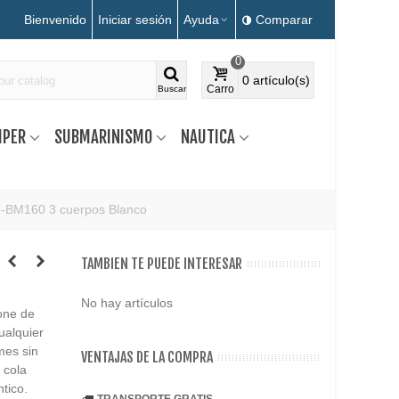
Bienvenido
Iniciar sesión
Ayuda
Comparar
0
0
artículo(s)
Carro
Buscar
MPER
SUBMARINISMO
NAUTICA
5-BM160 3 cuerpos Blanco
TAMBIEN TE PUEDE INTERESAR
No hay artículos
pone de
ualquier
mes sin
VENTAJAS DE LA COMPRA
 cola
tico.