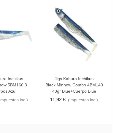
ura Inchikus
Jigs Kabura Inchikus
ito
Añadir Al Carrito
nnow 5BM160 3
Black Minnow Combo 4BM140
pos Azul
40gr Blue+cuerpo Blue
11,92 €
impuestos inc.)
(impuestos inc.)