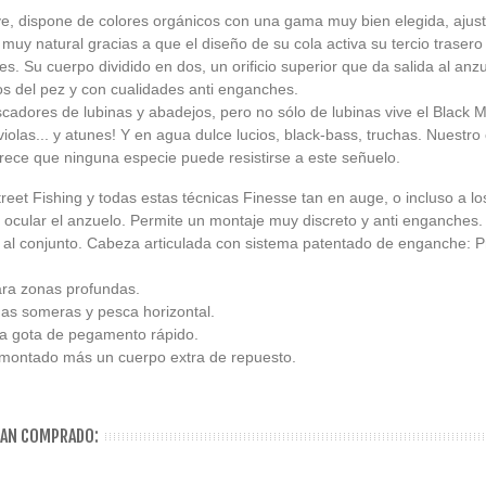
ve, dispone de colores orgánicos con una gama muy bien elegida, ajust
muy natural gracias a que el diseño de su cola activa su tercio traser
es. Su cuerpo dividido en dos, un orificio superior que da salida al anz
os del pez y con cualidades anti enganches.
cadores de lubinas y abadejos, pero no sólo de lubinas vive el Black M
las... y atunes! Y en agua dulce lucios, black-bass, truchas. Nuestro 
arece que ninguna especie puede resistirse a este señuelo.
reet Fishing y todas estas técnicas Finesse tan en auge, o incluso a l
e ocular el anzuelo. Permite un montaje muy discreto y anti enganches. O
ad al conjunto. Cabeza articulada con sistema patentado de enganche: 
ara zonas profundas.
nas someras y pesca horizontal.
una gota de pegamento rápido.
montado más un cuerpo extra de repuesto.
HAN COMPRADO: