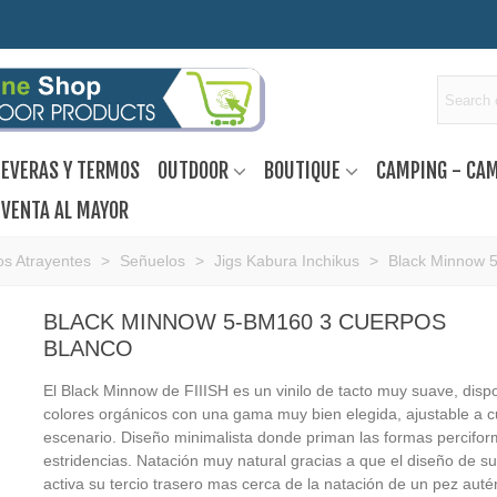
EVERAS Y TERMOS
OUTDOOR
BOUTIQUE
CAMPING - CA
VENTA AL MAYOR
s Atrayentes
>
Señuelos
>
Jigs Kabura Inchikus
>
Black Minnow 
BLACK MINNOW 5-BM160 3 CUERPOS
BLANCO
El Black Minnow de FIIISH es un vinilo de tacto muy suave, dis
colores orgánicos con una gama muy bien elegida, ajustable a c
escenario. Diseño minimalista donde priman las formas percifor
estridencias. Natación muy natural gracias a que el diseño de su
activa su tercio trasero mas cerca de la natación de un pez autén