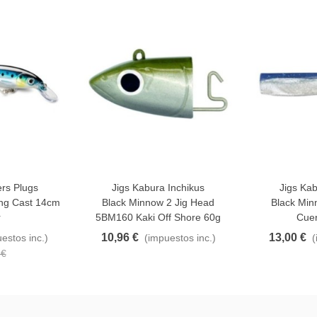
rs Plugs
Jigs Kabura Inchikus
Jigs Kab
Añadir Al Carrito
Añadir Al Carr
ng Cast 14cm
Black Minnow 2 Jig Head
Black Mi
r
5BM160 Kaki Off Shore 60g
Cuer
10,96 €
13,00 €
estos inc.)
(impuestos inc.)
(
 €