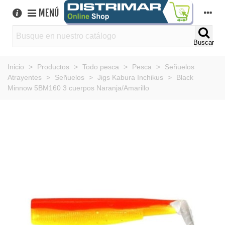
MENÚ
Buscar
Inicio
>
Productos
>
Todo pesca
>
Pesca
>
Señuelos
Atrayentes
>
Señuelos
>
Jigs Kabura Inchikus
>
Black
Minnow 5BM160 3 cuerpos Naranja/Amarillo