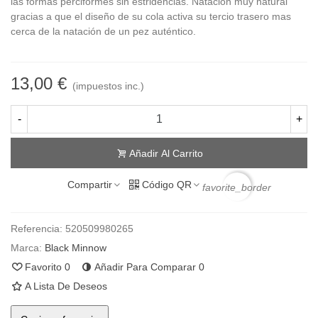
las formas perciformes sin estridencias. Natación muy natural
gracias a que el diseño de su cola activa su tercio trasero mas
cerca de la natación de un pez auténtico.
13,00 €
(impuestos inc.)
-
+
Añadir Al Carrito
Compartir
Código QR
favorite_border
Referencia:
520509980265
Marca:
Black Minnow
Favorito
0
Añadir Para Comparar
0
A Lista De Deseos