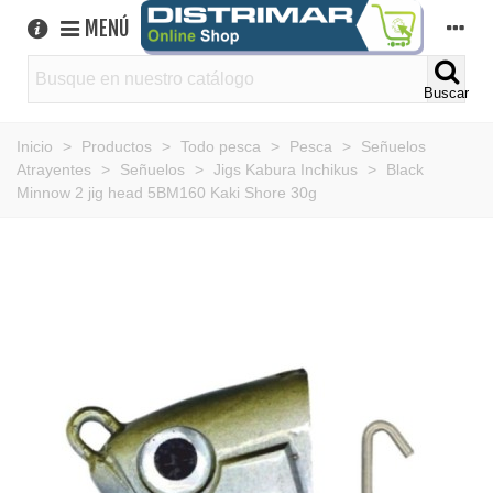
MENÚ
Buscar
Inicio
>
Productos
>
Todo pesca
>
Pesca
>
Señuelos
Atrayentes
>
Señuelos
>
Jigs Kabura Inchikus
>
Black
Minnow 2 jig head 5BM160 Kaki Shore 30g