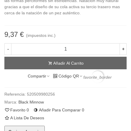
las formas perciformes sin estridencias. Natación muy natural
gracias a que el diseño de su cola activa su tercio trasero mas
cerca de la natación de un pez auténtico.
9,37 €
(impuestos inc.)
-
+
Añadir Al Carrito
Compartir
Código QR
favorite_border
Referencia:
520509980256
Marca:
Black Minnow
Favorito
0
Añadir Para Comparar
0
A Lista De Deseos