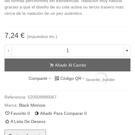
las formas perciformes sin estridencias. Natación muy natural
gracias a que el diseño de su cola activa su tercio trasero mas
cerca de la natación de un pez auténtico.
7,24 €
(impuestos inc.)
-
+
Añadir Al Carrito
Compartir
Código QR
favorite_border
Referencia:
520509980067
Marca:
Black Minnow
Favorito
0
Añadir Para Comparar
0
A Lista De Deseos