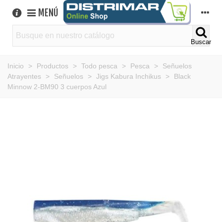
MENÚ
Buscar
Inicio
>
Productos
>
Todo pesca
>
Pesca
>
Señuelos
Atrayentes
>
Señuelos
>
Jigs Kabura Inchikus
>
Black
Minnow 2-BM90 3 cuerpos Azul