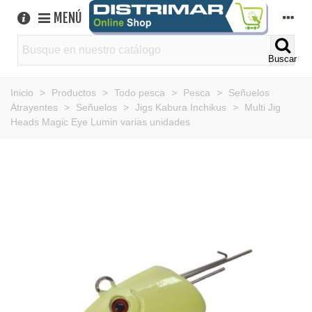
MENÚ
Buscar
Inicio
>
Productos
>
Todo pesca
>
Pesca
>
Señuelos
Atrayentes
>
Señuelos
>
Jigs Kabura Inchikus
>
Multi Jig
Heads Magic Eye Lumin varias unidades