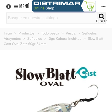
MENÚ
Buscar
Inicio
>
Productos
>
Todo pesca
>
Pesca
>
Señuelos
Atrayentes
>
Señuelos
>
Jigs Kabura Inchikus
>
Slow Blatt
Cast Oval Zetz 60gr 84mm