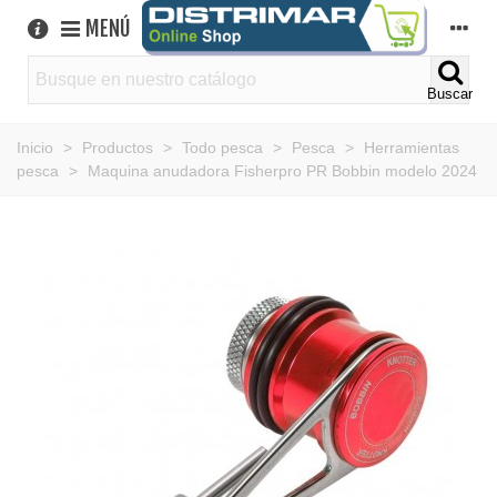
MENÚ
Buscar
Inicio
>
Productos
>
Todo pesca
>
Pesca
>
Herramientas
pesca
>
Maquina anudadora Fisherpro PR Bobbin modelo 2024