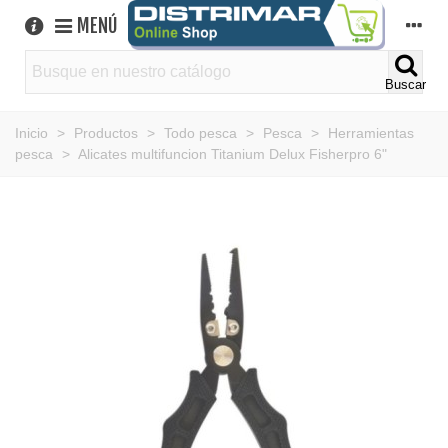
MENÚ
Buscar
Inicio
>
Productos
>
Todo pesca
>
Pesca
>
Herramientas
pesca
>
Alicates multifuncion Titanium Delux Fisherpro 6"