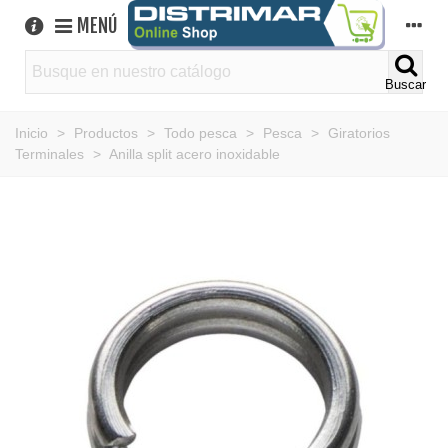
MENÚ
Buscar
Inicio
>
Productos
>
Todo pesca
>
Pesca
>
Giratorios
Terminales
>
Anilla split acero inoxidable