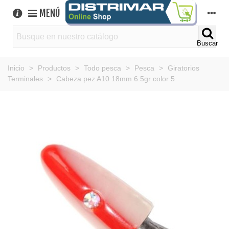
MENÚ
Buscar
Inicio
>
Productos
>
Todo pesca
>
Pesca
>
Giratorios
Terminales
>
Cabeza pez A10 18mm 6.5gr color 5