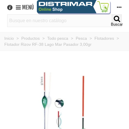
MENÚ
Buscar
Inicio
>
Productos
>
Todo pesca
>
Pesca
>
Flotadores
>
Flotador Rizov RF-38 Lago Mar Pasador 3,00gr