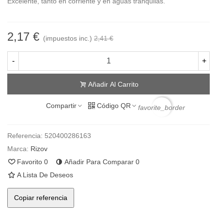
Excelente, tanto en corriente y en aguas tranquilas.
2,17 €
(impuestos inc.)
2,41 €
-
+
Añadir Al Carrito
Compartir
Código QR
favorite_border
Referencia:
520400286163
Marca:
Rizov
Favorito
0
Añadir Para Comparar
0
A Lista De Deseos
Copiar referencia