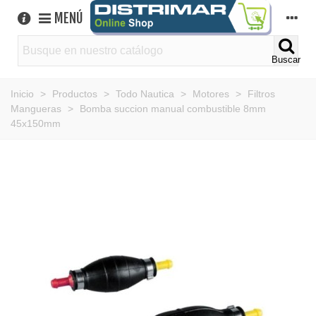
MENÚ
Buscar
Inicio
>
Productos
>
Todo Nautica
>
Motores
>
Filtros
Mangueras
>
Bomba succion manual combustible 8mm
45x150mm