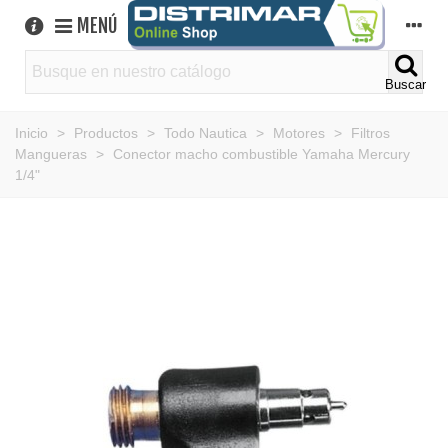
MENÚ
Buscar
Inicio
>
Productos
>
Todo Nautica
>
Motores
>
Filtros
Mangueras
>
Conector macho combustible Yamaha Mercury
1/4"