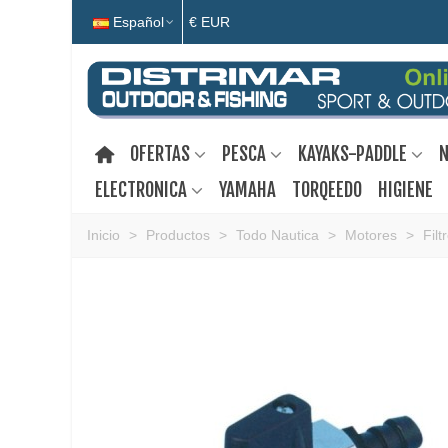
Español
€ EUR
OFERTAS
PESCA
KAYAKS-PADDLE
N
ELECTRONICA
YAMAHA
TORQEEDO
HIGIENE
Inicio
>
Productos
>
Todo Nautica
>
Motores
>
Fil