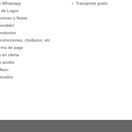
s Whatsapp
Transporte gratis
 de Logos
cciones y Notas
vendido!
roductos
promociones, chollazos, etc.
orma de pago
 en oferta
s azules
llazo
icados