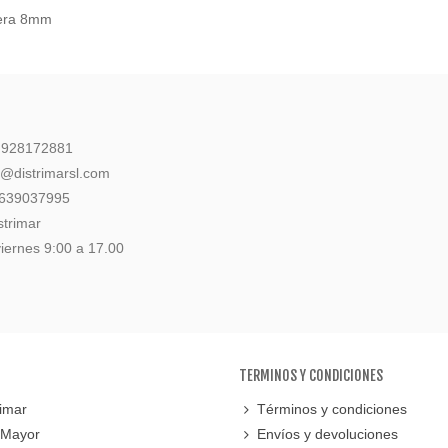
uera 8mm
: 928172881
l@distrimarsl.com
 639037995
strimar
iernes 9:00 a 17.00
TERMINOS Y CONDICIONES
imar
Términos y condiciones
 Mayor
Envíos y devoluciones