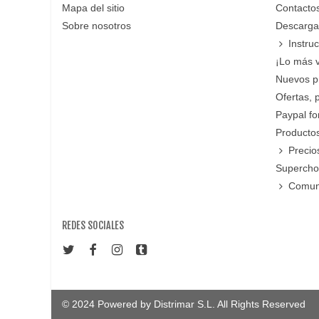
Mapa del sitio
Contacto
Sobre nosotros
Descarga
Instru
¡Lo más 
Nuevos p
Ofertas, 
Paypal f
Productos
Precio
Supercho
Comun
REDES SOCIALES
© 2024 Powered by Distrimar S.L. All Rights Reserved