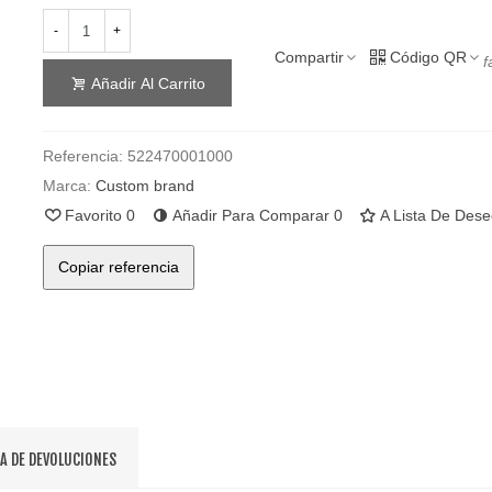
-
+
Compartir
Código QR
f
Añadir Al Carrito
Referencia:
522470001000
Marca:
Custom brand
Favorito
0
Añadir Para Comparar
0
A Lista De Des
Copiar referencia
CA DE DEVOLUCIONES