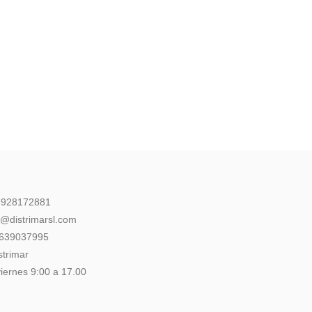
: 928172881
l@distrimarsl.com
 639037995
strimar
iernes 9:00 a 17.00