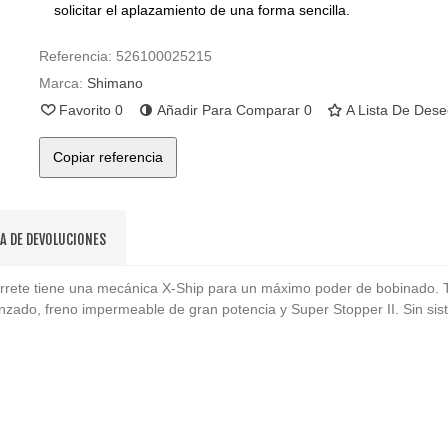
solicitar el aplazamiento de una forma sencilla.
Referencia:
526100025215
Marca:
Shimano
Favorito
0
Añadir Para Comparar
0
A Lista De Des
Copiar referencia
CA DE DEVOLUCIONES
carrete tiene una mecánica X-Ship para un máximo poder de bobinado.
lanzado, freno impermeable de gran potencia y Super Stopper II. Sin sis