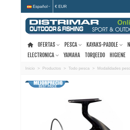
Español
€ EUR
OFERTAS
PESCA
KAYAKS-PADDLE
N
ELECTRONICA
YAMAHA
TORQEEDO
HIGIENE
Inicio
>
Productos
>
Todo pesca
>
Modalidades pes