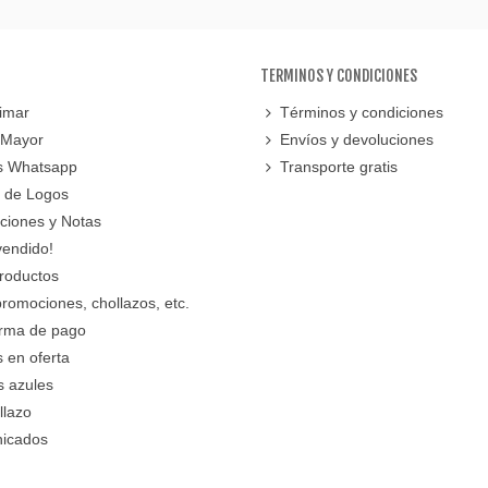
TERMINOS Y CONDICIONES
imar
Términos y condiciones
 Mayor
Envíos y devoluciones
s Whatsapp
Transporte gratis
 de Logos
cciones y Notas
vendido!
roductos
promociones, chollazos, etc.
orma de pago
 en oferta
s azules
llazo
icados