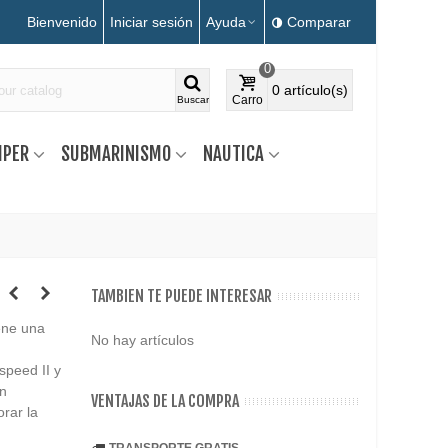
Bienvenido
Iniciar sesión
Ayuda
Comparar
0
0
artículo(s)
Carro
Buscar
MPER
SUBMARINISMO
NAUTICA
TAMBIEN TE PUEDE INTERESAR
iene una
No hay artículos
speed II y
an
VENTAJAS DE LA COMPRA
orar la