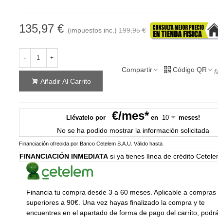
135,97 €
(impuestos inc.)
199,95 €
-
+
Compartir
Código QR
f
Añadir Al Carrito
€/mes*
Llévatelo por
en
meses!
No se ha podido mostrar la información solicitada
Financiación ofrecida por Banco Cetelem S.A.U.
Válido hasta
FINANCIACIÓN INMEDIATA
si ya tienes línea de crédito Cetel
Financia tu compra desde 3 a 60 meses. Aplicable a compras
superiores a 90€. Una vez hayas finalizado la compra y te
encuentres en el apartado de forma de pago del carrito, podr