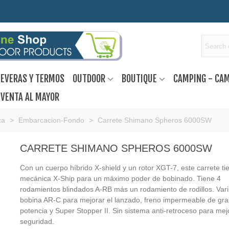
EVERAS Y TERMOS
OUTDOOR
BOUTIQUE
CAMPING - CA
VENTA AL MAYOR
ca
>
Embarcacion-Fondo
>
Carrete Shimano Spheros 6000SW
CARRETE SHIMANO SPHEROS 6000SW
Con un cuerpo híbrido X-shield y un rotor XGT-7, este carrete t
mecánica X-Ship para un máximo poder de bobinado. Tiene 4
rodamientos blindados A-RB más un rodamiento de rodillos. Vari
bobina AR-C para mejorar el lanzado, freno impermeable de gr
potencia y Super Stopper II. Sin sistema anti-retroceso para mej
seguridad.