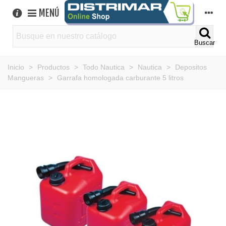
MENÚ
Buscar
Inicio
>
Productos
>
Todo Nautica
>
Nautica
>
Depositos
Mangueras
>
Garrafa homologada carburante 5 litros