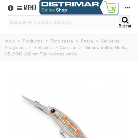
MENÚ
Buscar
Inicio
>
Productos
>
Todo pesca
>
Pesca
>
Señuelos
Atrayentes
>
Señuelos
>
Currican
>
Minnow trolling Noeby
NBL9046 160mm 73gr colores varios