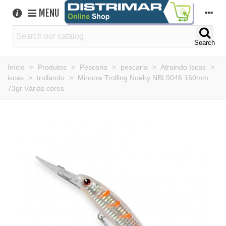
MENU
Search
Início
>
Produtos
>
Pescaria
>
pescaria
>
Atraindo Iscas
>
iscas
>
trollando
>
Minnow Trolling Noeby NBL9046 160mm
73gr Várias cores