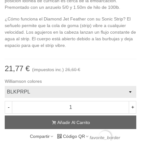
posición idónea de curricán es cerca de la embarcación.
Premontado con un anzuelo 5/0 y 1.50m de hilo de 100lb.
¿Cómo funciona el Diamond Jet Feather con su Sonic Strip? El
señuelo permite que la cola de goma (strip) vibre a cualquier
velocidad. Los agujeros en la cabeza lanzan un flujo constante de
agua al strip. El cuerpo está abierto debido a las burbujas y deja
espacio para que el strip vibre.
21,77 €
(impuestos inc.)
26,60 €
Williamson colores
-
+
Añadir Al Carrito
Compartir
Código QR
favorite_border