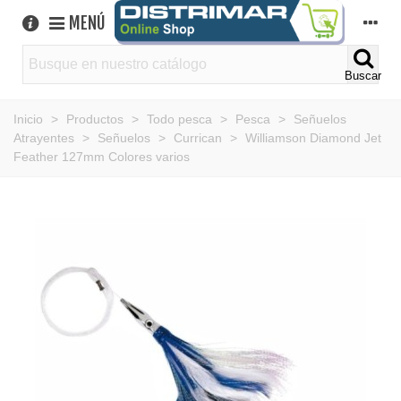
MENÚ
Buscar
Inicio
>
Productos
>
Todo pesca
>
Pesca
>
Señuelos
Atrayentes
>
Señuelos
>
Currican
>
Williamson Diamond Jet
Feather 127mm Colores varios