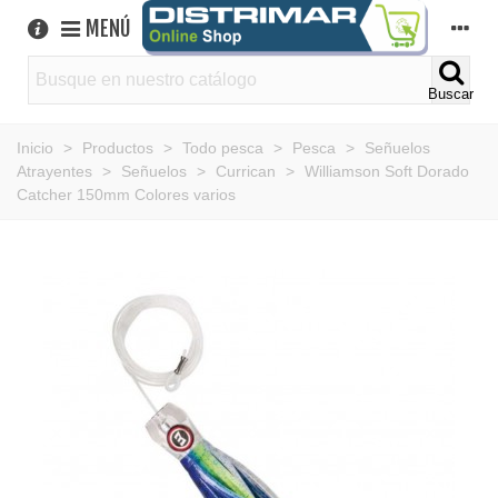
MENÚ
Buscar
Inicio
>
Productos
>
Todo pesca
>
Pesca
>
Señuelos
Atrayentes
>
Señuelos
>
Currican
>
Williamson Soft Dorado
Catcher 150mm Colores varios