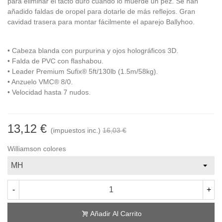
para eliminar el tacto duro cuando lo muerde un pez. Se han
añadido faldas de oropel para dotarle de más reflejos. Gran
cavidad trasera para montar fácilmente el aparejo Ballyhoo.
• Cabeza blanda con purpurina y ojos holográficos 3D.
• Falda de PVC con flashabou.
• Leader Premium Sufix® 5ft/130lb (1.5m/58kg).
• Anzuelo VMC® 8/0.
• Velocidad hasta 7 nudos.
13,12 €
(impuestos inc.)
16,03 €
Williamson colores
-
+
Añadir Al Carrito