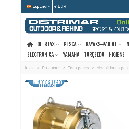
Español
€ EUR
OFERTAS
PESCA
KAYAKS-PADDLE
N
ELECTRONICA
YAMAHA
TORQEEDO
HIGIENE
Inicio
>
Productos
>
Todo pesca
>
Modalidades pes