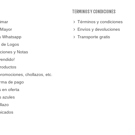
TERMINOS Y CONDICIONES
imar
Términos y condiciones
 Mayor
Envíos y devoluciones
s Whatsapp
Transporte gratis
 de Logos
cciones y Notas
vendido!
roductos
promociones, chollazos, etc.
orma de pago
 en oferta
s azules
llazo
icados