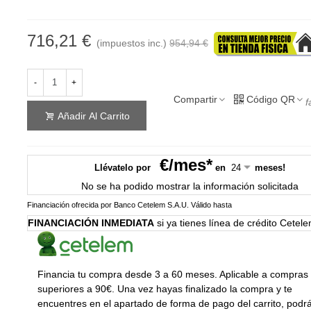
716,21 €
(impuestos inc.)
954,94 €
-
+
Compartir
Código QR
f
Añadir Al Carrito
€/mes*
Llévatelo por
en
meses!
No se ha podido mostrar la información solicitada
Financiación ofrecida por Banco Cetelem S.A.U.
Válido hasta
FINANCIACIÓN INMEDIATA
si ya tienes línea de crédito Cetel
Financia tu compra desde 3 a 60 meses. Aplicable a compras
superiores a 90€. Una vez hayas finalizado la compra y te
encuentres en el apartado de forma de pago del carrito, podr