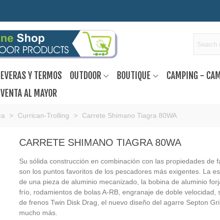
EVERAS Y TERMOS
OUTDOOR
BOUTIQUE
CAMPING - CA
VENTA AL MAYOR
ca
>
Currican-Trolling
>
Carrete Shimano Tiagra 80WA
CARRETE SHIMANO TIAGRA 80WA
Su sólida construcción en combinación con las propiedades de fá
son los puntos favoritos de los pescadores más exigentes. La es
de una pieza de aluminio mecanizado, la bobina de aluminio for
frío, rodamientos de bolas A-RB, engranaje de doble velocidad, 
de frenos Twin Disk Drag, el nuevo diseño del agarre Septon Gri
mucho más.