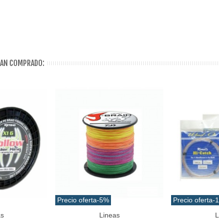
HAN COMPRADO:
Precio oferta
-5%
Precio oferta
-
as
Lineas
L
Añadir Al Carrito
Favorito