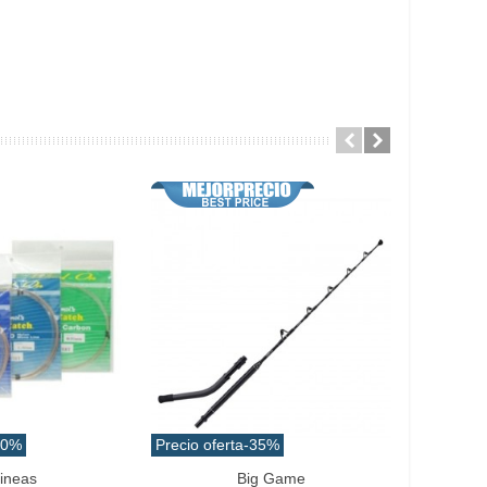
10%
Precio oferta
-35%
Precio ofe
ineas
Big Game
Emb
Favorito
Añadir Al