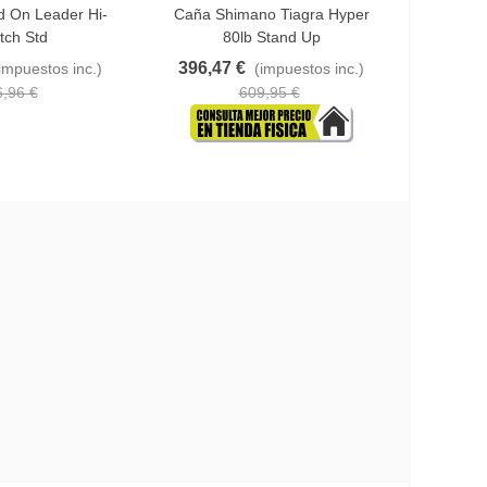
 On Leader Hi-
Caña Shimano Tiagra Hyper
Carrete
tch Std
80lb Stand Up
396,47 €
434,96
impuestos inc.)
(impuestos inc.)
6,96 €
609,95 €