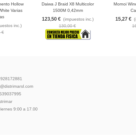
mento Hollow
Daiwa J Braid X8 Multicolor
Momoi Wind
hite Varias
1500M 0,42mm
Ca
as
123,50 €
15,27 €
(impuestos inc.)
(
uestos inc.)
130,00 €
1
 €
: 928172881
l@distrimarsl.com
 639037995
strimar
iernes 9:00 a 17.00