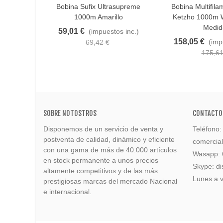
Bobina Sufix Ultrasupreme
Bobina Multifila
1000m Amarillo
Ketzho 1000m W
Medid
59,01 €
(impuestos inc.)
158,05 €
(imp
69,42 €
175,61
SOBRE NOTOSTROS
CONTACTO
Disponemos de un servicio de venta y
Teléfono
postventa de calidad, dinámico y eficiente
comercia
con una gama de más de 40.000 artículos
Wasapp:
en stock permanente a unos precios
Skype: di
altamente competitivos y de las más
Lunes a v
prestigiosas marcas del mercado Nacional
e internacional.