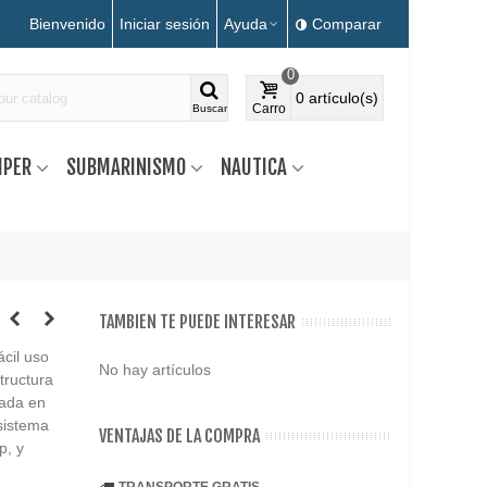
Bienvenido
Iniciar sesión
Ayuda
Comparar
0
0
artículo(s)
Carro
Buscar
MPER
SUBMARINISMO
NAUTICA
TAMBIEN TE PUEDE INTERESAR
cil uso
No hay artículos
tructura
jada en
sistema
VENTAJAS DE LA COMPRA
p, y