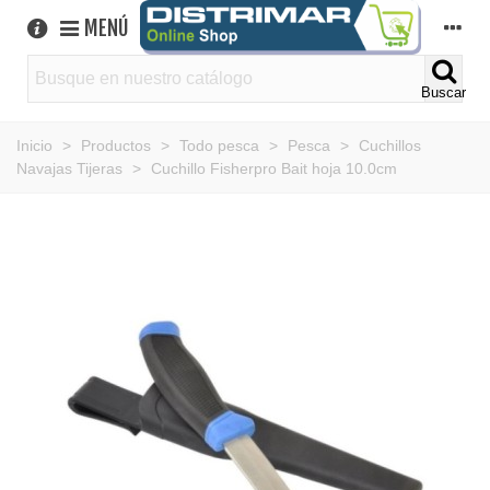
MENÚ
Buscar
Inicio
>
Productos
>
Todo pesca
>
Pesca
>
Cuchillos
Navajas Tijeras
>
Cuchillo Fisherpro Bait hoja 10.0cm