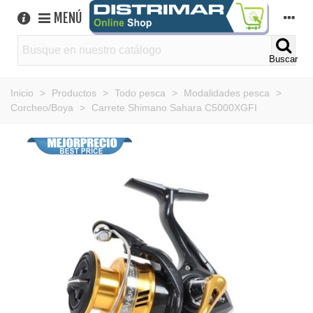
MENÚ
Buscar
Inicio
>
Productos
>
Todo pesca
>
Modalidades pesca
>
Corcheo/Boya
>
Carrete Shimano Sahara C5000XGFI