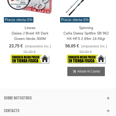
Precio oferta
-5%
Precio oferta
-5%
Lineas
Spinning
Daiwa J Braid X8 Dark
Caña Daiwa Spitfire SB 962
Green-Verde 300M
HX HFS 2.89m 14-56gr
23,75 €
56,05 €
(impuestos inc.)
(impuestos inc.)
25,00 €
59,00 €
Añadir Al Carrito
SOBRE NOTOSTROS
CONTACTO