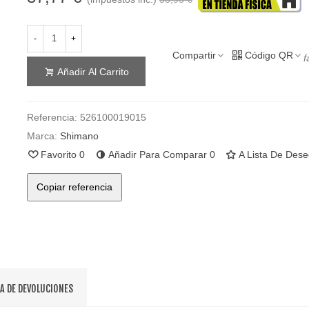
-
+
Compartir
Código QR
f
Añadir Al Carrito
Referencia:
526100019015
Marca:
Shimano
Favorito
0
Añadir Para Comparar
0
A Lista De Des
Copiar referencia
CA DE DEVOLUCIONES