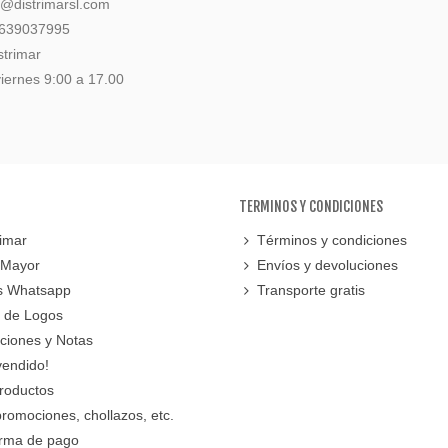
l@distrimarsl.com
 639037995
strimar
iernes 9:00 a 17.00
TERMINOS Y CONDICIONES
imar
Términos y condiciones
 Mayor
Envíos y devoluciones
s Whatsapp
Transporte gratis
 de Logos
cciones y Notas
vendido!
roductos
promociones, chollazos, etc.
orma de pago