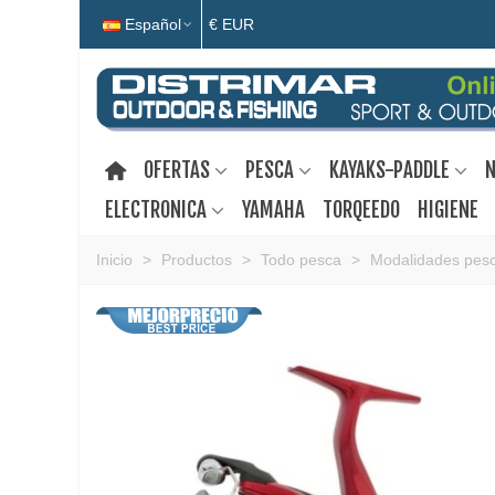
Español
€ EUR
OFERTAS
PESCA
KAYAKS-PADDLE
N
ELECTRONICA
YAMAHA
TORQEEDO
HIGIENE
Inicio
>
Productos
>
Todo pesca
>
Modalidades pes