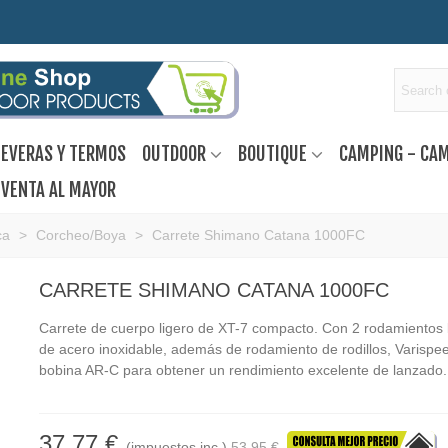
EVERAS Y TERMOS
OUTDOOR
BOUTIQUE
CAMPING - CA
VENTA AL MAYOR
ca
>
Corcheo/Boya
>
Carrete Shimano Catana 1000FC
CARRETE SHIMANO CATANA 1000FC
Carrete de cuerpo ligero de XT-7 compacto. Con 2 rodamientos 
de acero inoxidable, además de rodamiento de rodillos, Varispe
bobina AR-C para obtener un rendimiento excelente de lanzado.
37,77 €
(impuestos inc.)
53,95 €