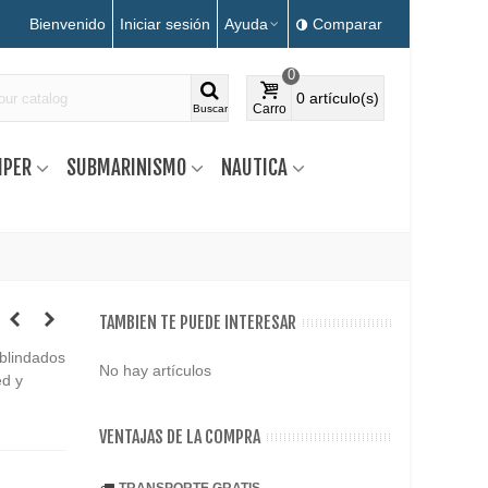
Bienvenido
Iniciar sesión
Ayuda
Comparar
0
0
artículo(s)
Carro
Buscar
MPER
SUBMARINISMO
NAUTICA
TAMBIEN TE PUEDE INTERESAR
blindados
No hay artículos
ed y
VENTAJAS DE LA COMPRA