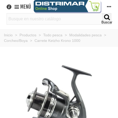
MENÚ
Buscar
Inicio
>
Productos
>
Todo pesca
>
Modalidades pesca
>
Corcheo/Boya
>
Carrete Ketzho Krono 1000