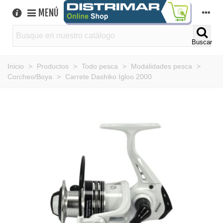
MENÚ
Buscar
Inicio
>
Productos
>
Todo pesca
>
Modalidades pesca
>
Corcheo/Boya
>
Carrete Dashiko Igloo 2000