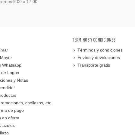
iernes 9:00 a 17.00
TERMINOS Y CONDICIONES
imar
Términos y condiciones
 Mayor
Envíos y devoluciones
s Whatsapp
Transporte gratis
 de Logos
cciones y Notas
vendido!
roductos
promociones, chollazos, etc.
orma de pago
 en oferta
s azules
llazo