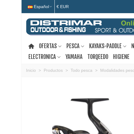
Español
€ EUR
OFERTAS
PESCA
KAYAKS-PADDLE
N
ELECTRONICA
YAMAHA
TORQEEDO
HIGIENE
Inicio
>
Productos
>
Todo pesca
>
Modalidades pes