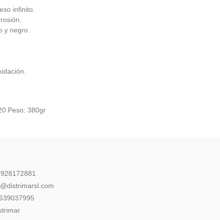
so infinito.
rrosión.
o y negro.
xidación.
20 Peso: 380gr
: 928172881
l@distrimarsl.com
 639037995
strimar