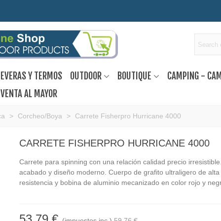
EVERAS Y TERMOS
OUTDOOR
BOUTIQUE
CAMPING - CA
VENTA AL MAYOR
ca
>
Corcheo/Boya
>
Carrete Fisherpro Hurricane 4000
CARRETE FISHERPRO HURRICANE 4000
Carrete para spinning con una relación calidad precio irresistible
acabado y diseño moderno. Cuerpo de grafito ultraligero de alta
resistencia y bobina de aluminio mecanizado en color rojo y neg
53,79 €
(impuestos inc.)
59,76 €