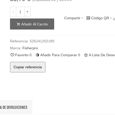
-
+
Compartir
Código QR
f
Añadir Al Carrito
Referencia:
526241202180
Marca:
Fisherpro
Favorito
0
Añadir Para Comparar
0
A Lista De Des
Copiar referencia
CA DE DEVOLUCIONES